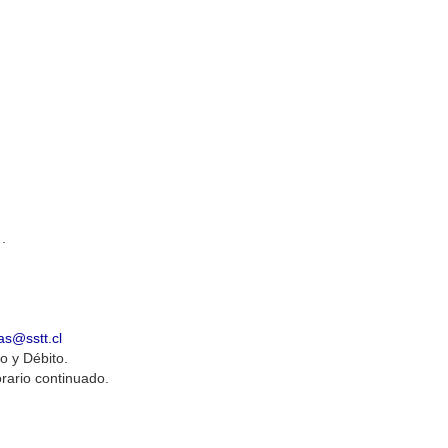
.
as@sstt.cl
o y Débito.
rario continuado.