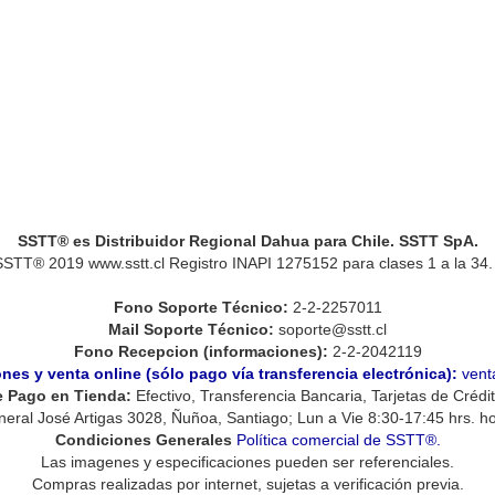
SSTT® es Distribuidor Regional Dahua para Chile.
SSTT SpA.
SSTT®
2019
www.sstt.cl Registro INAPI 1275152 para clases 1 a la 34. 
Fono Soporte Técnico:
2-2-2257011
Mail Soporte Técnico:
soporte@sstt.cl
Fono Recepcion (informaciones):
2-2-2042119
nes y venta online (sólo pago vía transferencia electrónica):
vent
 Pago en Tienda:
Efectivo, Transferencia Bancaria, Tarjetas de Crédit
eral José Artigas 3028, Ñuñoa, Santiago; Lun a Vie 8:30-17:45 hrs. ho
Condiciones Generales
Política comercial de SSTT®.
Las imagenes y especificaciones pueden ser referenciales.
Compras realizadas por internet, sujetas a verificación previa.