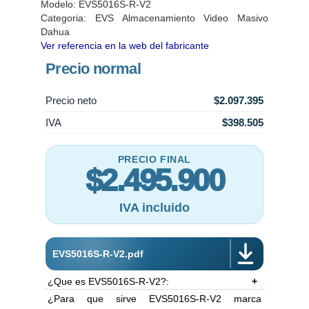
Modelo: EVS5016S-R-V2
Categoria:
EVS Almacenamiento Video Masivo
Dahua
Ver referencia en la web del fabricante
Precio normal
Precio neto
$2.097.395
IVA
$398.505
PRECIO FINAL
$2.495.900
IVA incluido
EVS5016S-R-V2.pdf
¿Que es EVS5016S-R-V2?:
¿Para que sirve EVS5016S-R-V2 marca
- Servidor de almacenamiento masivo Dahua.