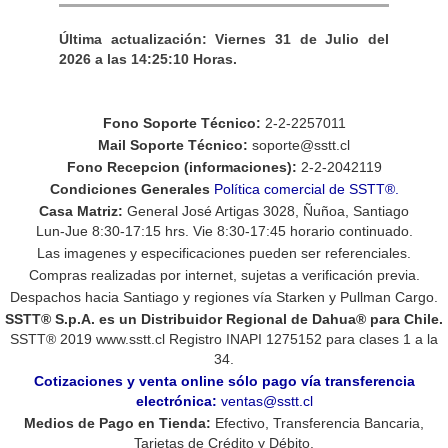
- Construído sobre un cpu intel de 64 bits.
Servidor de almacenamiento masivo Dahua.
- Sistema operativo Linux dentro del firmware.
Soporta hasta 24 discos duros, con una
Última actualización: Viernes 31 de Julio del
- Diseñado para funcionamiento 24/7.
capacidad nominal de hasta 378 terabytes
2026 a las 14:25:10 Horas.
- 8 Gigabytes de memoria expandible a 64 gb.
(dependerá del arreglo raid configurado) para
- Hasta 320 direcciones (canales) IP para
almacenar remotamente y de forma centralizada,
almacenamiento.
la grabaciones capturadas en una instalacion de
Fono Soporte Técnico:
2-2-2257011
- Hasta 800 Mbps Mbps para retransmision y
CCTV. Permite diversas formas de soporte
Mail Soporte Técnico:
soporte@sstt.cl
grabacion directa en disco duro.
redundante resistente a las fallas, desde discos
Fono Recepcion (informaciones):
2-2-2042119
- Hasta 64 Mbps para reproducción.
duros redundantes, enlaces redundantes y hasta
- Hasta 10 Gbps de capacidad para transferencia
Condiciones Generales
Política comercial de SSTT®.
el manejo en espejo de todo el servidor de
en red.
Casa Matriz:
General José Artigas 3028, Ñuñoa, Santiago
almacenamiento. Puede ser manejada como un
- Hasta 800 Mbps para grabacion vía IP SAN.
Lun-Jue 8:30-17:15 hrs. Vie 8:30-17:45 horario continuado.
disco duro externo con aquellos equipos que
-
Soporta hasta 24 discos duros SATA de
Las imagenes y especificaciones pueden ser referenciales.
soporten su interconexión.
hasta 18 Tb cada uno.
Compras realizadas por internet, sujetas a verificación previa.
Este sistema debe usarse en conjunto con los
- Escalable hasta 10 unidades en paralelo,
Despachos hacia Santiago y regiones vía Starken y Pullman Cargo.
tradicionales dvr, hcvr, nvr y/o switch según
soportando 240 Discos Duros.
corresponda la instalación.
SSTT® S.p.A.
es un Distribuidor Regional de Dahua® para Chile.
- Soporta discos hot-swap para reemplazo
SSTT®
2019
www.sstt.cl Registro INAPI 1275152 para clases 1 a la
ininterrumpido.
34.
- Soporta no raid, RAID 0, 1, 3, 4, 5, 6, 10, 50, 60,
Cotizaciones y venta online sólo pago vía transferencia
JBOD, hot-spare o disco de reserva (para
electrónica:
ventas@sstt.cl
unidades con soporte para trabajar en RAID).
Medios de Pago en Tienda:
Efectivo, Transferencia Bancaria,
- Soporta iSCSI, NAS mediante protocolo SMB,
Tarjetas de Crédito y Débito.