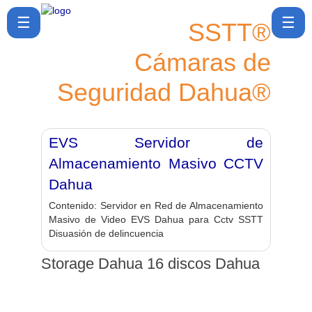
☰
☰
SSTT®
Cámaras de
SSTT®
Seguridad Dahua®
Cómo
comprar
Política
EVS Servidor de
de post
venta
Almacenamiento Masivo CCTV
Dahua
Ubicación
Contenido:
Servidor en Red de Almacenamiento
y
Masivo de Video EVS Dahua para Cctv SSTT
Contacto
Disuasión de delincuencia
Blog ▾
Storage Dahua 16 discos Dahua
🔎Buscar