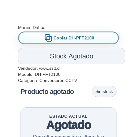
Marca:
Dahua
Copiar DH-PFT2100
Stock Agotado
Vendedor:
www.sstt.cl
Modelo: DH-PFT2100
Categoria:
Conversores CCTV
Producto agotado
Sin stock
ESTADO ACTUAL
Agotado
Consultar reposición o alternativa