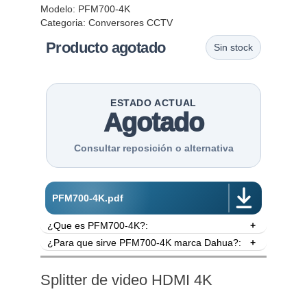
Modelo: PFM700-4K
Categoria:
Conversores CCTV
Producto agotado
Sin stock
ESTADO ACTUAL
Agotado
Consultar reposición o alternativa
PFM700-4K.pdf
¿Que es PFM700-4K?:
¿Para que sirve PFM700-4K marca Dahua?:
- Marca Dahua.
- Extiende el alcance de un HDMI 1.4.
Extensor HDMI vía cable de red. Extiende el
- Hasta 80 metros (4k 40 metros) de alcance.
alcance HDMI mediante un cable de red de
Splitter de video HDMI 4K
- Transmisor y receptor.
categoria 5e o 6 hasta 80 metros. Transmite
- Conexión HDMI a RJ45.
imagen hasta en formato 4K sin agregar latencia