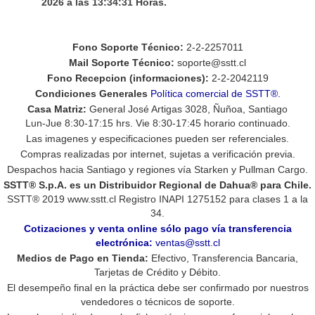
2026 a las 13:34:31 Horas.
- 2 canales HDMI.
- Soporta transmisiones hasta 4k.
- Dimensiones 70x60x20 mm.
Fono Soporte Técnico:
2-2-2257011
- Consume 3w.
Mail Soporte Técnico:
soporte@sstt.cl
- 5 Voltios DC, fuente incluidas.
Fono Recepcion (informaciones):
2-2-2042119
- Garantía: 1 año
Condiciones Generales
Política comercial de SSTT®.
Casa Matriz:
General José Artigas 3028, Ñuñoa, Santiago
Lun-Jue 8:30-17:15 hrs. Vie 8:30-17:45 horario continuado.
Las imagenes y especificaciones pueden ser referenciales.
Compras realizadas por internet, sujetas a verificación previa.
Despachos hacia Santiago y regiones vía Starken y Pullman Cargo.
SSTT® S.p.A.
es un Distribuidor Regional de Dahua® para Chile.
SSTT®
2019
www.sstt.cl Registro INAPI 1275152 para clases 1 a la
34.
Cotizaciones y venta online sólo pago vía transferencia
electrónica:
ventas@sstt.cl
Medios de Pago en Tienda:
Efectivo, Transferencia Bancaria,
Tarjetas de Crédito y Débito.
El desempeño final en la práctica debe ser confirmado por nuestros
vendedores o técnicos de soporte.