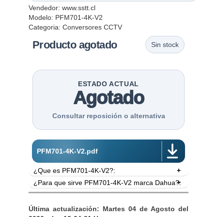
Vendedor:
www.sstt.cl
Modelo: PFM701-4K-V2
Categoria:
Conversores CCTV
Producto agotado
Sin stock
ESTADO ACTUAL
Agotado
Consultar reposición o alternativa
PFM701-4K-V2.pdf
¿Que es PFM701-4K-V2?:
¿Para que sirve PFM701-4K-V2 marca Dahua?:
- Marca Dahua.
- Splitter HDMI 1.4.
Splitter HDMI. Transmite imagen hasta en formato
- Capacidad anti interferencias.
4K sin agregar latencia visible.
Última actualización: Martes 04 de Agosto del
- No agrega retraso perceptible en la imagen.