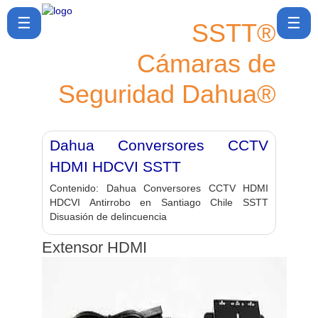
☰
☰
SSTT®
Cámaras de
SSTT®
Seguridad Dahua®
Cómo
comprar
Política
Dahua Conversores CCTV
de post
venta
HDMI HDCVI SSTT
Contenido:
Dahua Conversores CCTV HDMI
Ubicación
HDCVI Antirrobo en Santiago Chile SSTT
y
Disuasión de delincuencia
Contacto
Extensor HDMI
Blog ▾
🔎Buscar