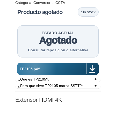
Categoria:
Conversores CCTV
Producto agotado
Sin stock
ESTADO ACTUAL
Agotado
Consultar reposición o alternativa
TP2105.pdf
¿Que es TP2105?:
¿Para que sirve TP2105 marca SSTT?:
- Convierte video análogo en otros formatos.
- Posee una entrada BNC.
Conversor de video. Transforma fuentes de video
- Video compuesto lo convierte en:.
análoga standard a HDCVI y vice versa. Permite
Extensor HDMI 4K
** HDCVI 720P.
la visualización directa de una cámara HDCVI a
- Video HDCVI 720p lo convierte en:.
un monitor mediante una conexión HDMI o VGA
** Video Compuesto.
sin perder la cámara, ya que la unidad, divide la