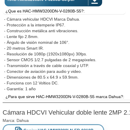
¿Que es HAC-HMW3200DN-V-0280B-S5?:
- Cámara vehicular HDCVI Marca Dahua.
- Protección a la intemperie IP67.
- Construcción metálica anti vibraciones.
- Lente fijo 2.8mm.
- Ángulo de visión nominal de 106°.
- 20 metros Smart IR.
- Resolución de 1080p (1920x1080px) 30fps.
- Sensor CMOS 1/2.7 pulgadas de 2 megapixeles.
- Transmisión a través de cable coaxial y UTP.
- Conector de aviación para audio y video.
- Dimensiones de 80.5 x 64.9 x 59.9mm.
- Funciona con 12 Voltios DC.
- Garantía: 1 año
¿Para que sirve HAC-HMW3200DN-V-0280B-S5 marca Dahua?:
Cámara HDCVI Dahua, tamaño compacto, construcción metálica para 
de un uso prolongado dentro y fuera de un vehículo. Soporta expos
Cámara HDCVI Vehicular doble lente 2MP 
de alta definición, construida sobre tecnología Full-HD facilita el
Marca:
Dahua
duro. Apropiada para su uso dentro y fuera de la carrocería tra
vehículo grande para supervisar procesos de carga y descarga. El 