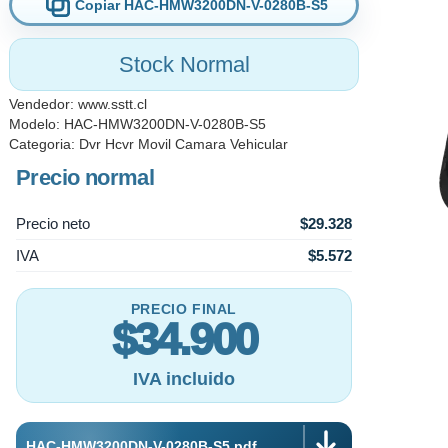
Copiar HAC-HMW3200DN-V-0280B-S5
Pellentesque vitae tortor et felis sagittis sollicitudin. Praesent pha
porta odio porta felis luctus pharetra. Sed ullamcorper vulputate vel
Stock Normal
Curabitur dolor nibh, laoreet vitae urna et, sodales vehicula mass
conubia nostra, per inceptos himenaeos.
Vendedor:
www.sstt.cl
Modelo: HAC-HMW3200DN-V-0280B-S5
Categoria:
Dvr Hcvr Movil Camara Vehicular
Precio normal
Precio neto
$29.328
IVA
$5.572
PRECIO FINAL
$34.900
IVA incluido
HAC-HMW3200DN-V-0280B-S5.pdf