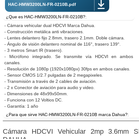
HAC-HMW3200LN-FR-0210B.pdf
¿Que es HAC-HMW3200LN-FR-0210B?:
- Cámara vehicular dual HDCVI Marca Dahua.
- Construcción metálica anti vibraciones.
- Lentes delantero fijo 2.8mm, trasero 2.1mm. Doble cámara.
- Ángulo de visión delantero nominal de 116°, trasero 139°.
- 3 metros Smart IR (trasero).
- Micrófono integrado. Se transmite vía HDCVI en ambos
canales.
- Resolución de 1080p (1920x1080px) 30fps en ambos canales.
- Sensor CMOS 1/2.7 pulgadas de 2 megapixeles.
- Transmisión a través de 2 cables de aviación.
- 2 x Conector de aviación para audio y video.
- Dimensiones de 48x99x50mm.
- Funciona con 12 Voltios DC.
- Garantía: 1 año
¿Para que sirve HAC-HMW3200LN-FR-0210B marca Dahua?:
Cámara de parabrisas, para grabar lo que sucede desde la perspectiva
ideal para grabar hacia el exterior, eventos con otros vehículos e
Cámara HDCVI Vehicular 2mp 3.6mm Sh
ademas el interior de la cabina, conflictos directos con el chofer 