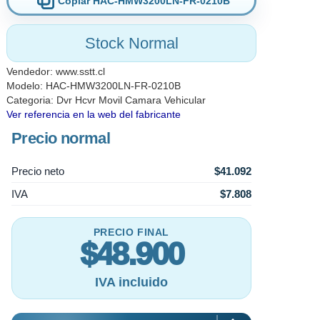
Copiar HAC-HMW3200LN-FR-0210B
con medición y ajuste automático de la exposición (smart IR) para p
de luz.
Stock Normal
Vendedor:
www.sstt.cl
Modelo: HAC-HMW3200LN-FR-0210B
Categoria:
Dvr Hcvr Movil Camara Vehicular
Ver referencia en la web del fabricante
Precio normal
Precio neto
$41.092
IVA
$7.808
PRECIO FINAL
$48.900
IVA incluido