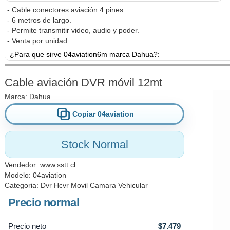
- Cable conectores aviación 4 pines.
- 6 metros de largo.
- Permite transmitir video, audio y poder.
- Venta por unidad:
¿Para que sirve 04aviation6m marca Dahua?:
Lorem ipsum dolor sit amet, consectetur adipiscing elit. Cras cons
consectetur lectus. Mauris condimentum, mauris vel maximus efficitur,
Cable aviación DVR móvil 12mt
turpis sed lectus. Maecenas congue erat libero, vitae tempor nisl
Marca:
Dahua
efficitur odio aliquam eget. Cras congue eget lorem a fermentum. Cur
vehicula massa. Class aptent taciti sociosqu ad litora torquen
Copiar 04aviation
Pellentesque vitae tortor et felis sagittis sollicitudin. Praesent pha
porta odio porta felis luctus pharetra. Sed ullamcorper vulputate vel
Stock Normal
Curabitur dolor nibh, laoreet vitae urna et, sodales vehicula mass
conubia nostra, per inceptos himenaeos.
Vendedor:
www.sstt.cl
Modelo: 04aviation
Categoria:
Dvr Hcvr Movil Camara Vehicular
Precio normal
Precio neto
$7.479