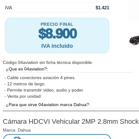
IVA
$1.421
PRECIO FINAL
$8.900
IVA incluido
Código 04aviation sin ficha técnica disponible.
¿Que es 04aviation?:
- Cable conectores aviación 4 pines.
- 12 metros de largo.
- Permite transmitir video, audio y poder.
- Venta por unidad:
¿Para que sirve 04aviation marca Dahua?:
Lorem ipsum dolor sit amet, consectetur adipiscing elit. Cras cons
consectetur lectus. Mauris condimentum, mauris vel maximus efficitur,
Cámara HDCVI Vehicular 2MP 2.8mm Shock-
turpis sed lectus. Maecenas congue erat libero, vitae tempor nisl
Marca:
Dahua
efficitur odio aliquam eget. Cras congue eget lorem a fermentum. Cur
vehicula massa. Class aptent taciti sociosqu ad litora torquen