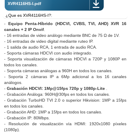
XVR4116HS-I.pdf
¿Que es XVR4116HS-I?:
-
Equipo Penta-Híbrido (HDCVI, CVBS, TVI, AHD) XVR 16
Soporta compresion H.265 o H.265+, lo que puede significar un aho
canales + 2 IP Onvif
.
duro para grabaciones estáticas, permitiendo que se puedan alm
- 16 entradas de video análogo mediante BNC de 75 Ω de 1V.
economizar en el tamaño del disco duro.
- 16 entradas de video digital mediante ruteo IP.
- 1 salida de audio RCA, 1 entrada de audio RCA.
Equipo Pentahíbrido, soporta los formatos más populares del merca
- Soporta cámaras HDCVI con audio integrado.
con cámaras TurboHD TVI 2.0 o superior, Hikvision, SYSCOM, E
- Soporta visualización de cámaras HDCVI a 720P y 1080P en
actualización o migración de instalaciones pre existentes con cáma
todos los canales.
la cómoda y popular interfaz basada en linux de Dahua.
- Soporta cámaras análogas a 960H en todos los canales.
- Soporta 2 cámaras IP a 6Mp adicional a los 16 canales
análogos.
-
Grabación HDCVI: 1Mp@15fps 720p y 1080p-Lite
.
- Grabación Análoga: 960H@30fps en todos los canales.
- Grabación TurboHD TVI 2.0 o superior Hikvision: 1MP a 15fps
en todos los canales.
- Grabación AHD: 1MP a 15fps en todos los canales.
- Grabación IP: 80Mbps.
- Resolución de visualización vía HDMI: 1920x1080 píxeles
(1080p).