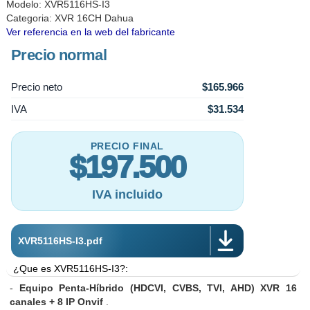
Modelo: XVR5116HS-I3
Categoria:
XVR 16CH Dahua
Ver referencia en la web del fabricante
Precio normal
Precio neto
$165.966
IVA
$31.534
PRECIO FINAL
$197.500
IVA incluido
XVR5116HS-I3.pdf
¿Que es XVR5116HS-I3?:
Soporta compresion H.265 o H.265+, lo que puede significar un aho
-
Equipo Penta-Híbrido (HDCVI, CVBS, TVI, AHD) XVR 16
duro para grabaciones estáticas, permitiendo que se puedan alm
canales + 8 IP Onvif
.