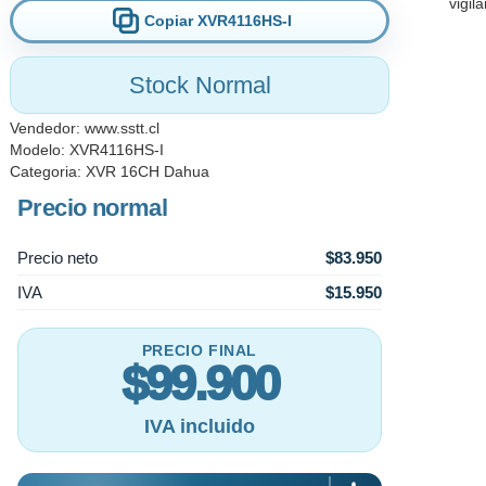
Copiar XVR4116HS-I
Puede detectar movimiento y establecer mediante su inteligencia ar
una persona o un vehículo produciendo una alerta antirrobo eficaz
equipo, ya que el sistema ignora los movimientos producidos por ar
Stock Normal
Vendedor:
www.sstt.cl
Modelo: XVR4116HS-I
Categoria:
XVR 16CH Dahua
Precio normal
Precio neto
$83.950
IVA
$15.950
PRECIO FINAL
$99.900
IVA incluido