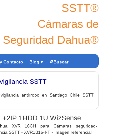
SSTT®
Cámaras de
Seguridad Dahua®
y Contacto
Blog ▾
🔎Buscar
igilancia SSTT
ilancia antirrobo en Santiago Chile SSTT
I +2IP 1HDD 1U WizSense