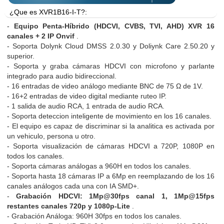
¿Que es XVR1B16-I-T?:
-
Equipo Penta-Híbrido (HDCVI, CVBS, TVI, AHD) XVR 16
canales + 2 IP Onvif
.
- Soporta Dolynk Cloud DMSS 2.0.30 y Doliynk Care 2.50.20 y
superior.
- Soporta y graba cámaras HDCVI con microfono y parlante
integrado para audio bidireccional.
- 16 entradas de video análogo mediante BNC de 75 Ω de 1V.
- 16+2 entradas de video digital mediante ruteo IP.
- 1 salida de audio RCA, 1 entrada de audio RCA.
- Soporta deteccion inteligente de movimiento en los 16 canales.
- El equipo es capaz de discriminar si la analitica es activada por
un vehiculo, persona u otro.
- Soporta visualización de cámaras HDCVI a 720P, 1080P en
todos los canales.
- Soporta cámaras análogas a 960H en todos los canales.
- Soporta hasta 18 cámaras IP a 6Mp en reemplazando de los 16
canales análogos cada una con IA SMD+.
-
Grabación HDCVI: 1Mp@30fps canal 1, 1Mp@15fps
restantes canales 720p y 1080p-Lite
.
- Grabación Análoga: 960H 30fps en todos los canales.