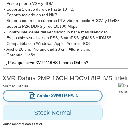
- Posee puerto VGA y HDMI.
- Soporta 1 disco duro de hasta 10 TB.
- Soporta teclado en red NKB.
- Soporta control de cámaras PTZ vía protocolo HDCVI y Rs485.
- Soporta P2P, DDNS y red 10/100 Mbps.
- Control inteligente del ventilador, lo hace más silencioso.
- Es posible visualizar en PSS, SmartPSS, gDMSS e iDMSS.
- Compatible con Windows, Apple, Android, IOS.
- Ancho 26 cm, Profundidad 23 cm, Altura 5 cm.
- Garantía: 1 año.
¿Para que sirve XVR4116HS-I marca Dahua?:
Consiga tranquilidad a bajo costo con este equipo, soporta vis
grabándolos en un disco duro a una resolución de 1 Megapí
XVR Dahua 2MP 16CH HDCVI 8IP IVS Intelige
(960x1080 pixeles) dependiendo de la resolución nativa de la c
Marca:
Dahua
Copiar XVR5116HS-I3
Puede detectar movimiento y establecer mediante su inteligencia ar
una persona o un vehículo produciendo una alerta antirrobo eficaz
equipo, ya que el sistema ignora los movimientos producidos por ar
Stock Normal
Vendedor:
www.sstt.cl