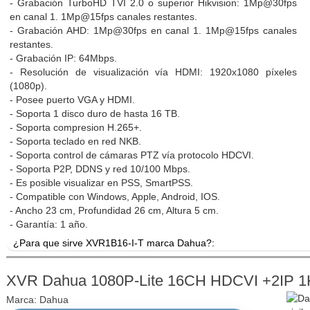
- Grabación TurboHD TVI 2.0 o superior Hikvision: 1Mp@30fps
en canal 1. 1Mp@15fps canales restantes.
- Grabación AHD: 1Mp@30fps en canal 1. 1Mp@15fps canales
restantes.
- Grabación IP: 64Mbps.
- Resolución de visualización vía HDMI: 1920x1080 píxeles
(1080p).
- Posee puerto VGA y HDMI.
- Soporta 1 disco duro de hasta 16 TB.
- Soporta compresion H.265+.
- Soporta teclado en red NKB.
- Soporta control de cámaras PTZ vía protocolo HDCVI.
- Soporta P2P, DDNS y red 10/100 Mbps.
- Es posible visualizar en PSS, SmartPSS.
- Compatible con Windows, Apple, Android, IOS.
- Ancho 23 cm, Profundidad 26 cm, Altura 5 cm.
- Garantía: 1 año.
¿Para que sirve XVR1B16-I-T marca Dahua?:
Consiga tranquilidad a bajo costo con este equipo, soporta vis
grabándolos en un disco duro a una resolución de 1 Megapí
XVR Dahua 1080P-Lite 16CH HDCVI +2IP 
(960x1080 pixeles) dependiendo de la resolución nativa de la c
Marca:
Dahua