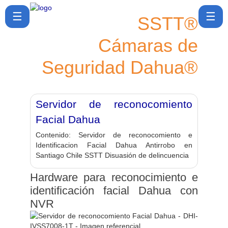
☰
☰
SSTT®
Cámaras de
SSTT®
Seguridad Dahua®
Cómo
comprar
Política
Servidor de reconocomiento
de post
venta
Facial Dahua
Contenido:
Servidor de reconocomiento e
Ubicación
Identificacion Facial Dahua Antirrobo en
y
Santiago Chile SSTT Disuasión de delincuencia
Contacto
Hardware para reconocimiento e
Blog ▾
identificación facial Dahua con
NVR
🔎Buscar