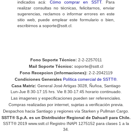
indicados acá:
Cómo comprar en SSTT
. Para
realizar consultas no técnicas, felicitarnos, enviar
sugerencias, reclamos o informar errores en este
sitio web, puede emplear este formulario o bien,
escribirnos a soporte@sstt.cl.
Fono Soporte Técnico:
2-2-2257011
Mail Soporte Técnico:
soporte@sstt.cl
Fono Recepcion (informaciones):
2-2-2042119
Condiciones Generales
Política comercial de SSTT®.
Casa Matriz:
General José Artigas 3028, Ñuñoa, Santiago
Lun-Jue 8:30-17:15 hrs. Vie 8:30-17:45 horario continuado.
Las imagenes y especificaciones pueden ser referenciales.
Compras realizadas por internet, sujetas a verificación previa.
Despachos hacia Santiago y regiones vía Starken y Pullman Cargo.
SSTT® S.p.A.
es un Distribuidor Regional de Dahua® para Chile.
SSTT®
2019
www.sstt.cl Registro INAPI 1275152 para clases 1 a la
34.